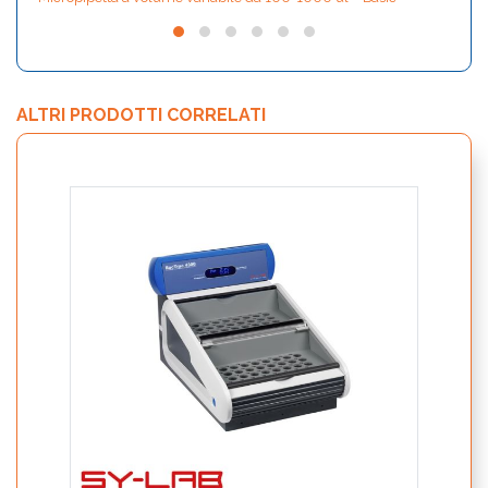
ALTRI PRODOTTI CORRELATI
AMP-6
reade
micro