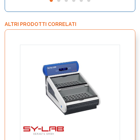
ALTRI PRODOTTI CORRELATI
3M Pe
Micro