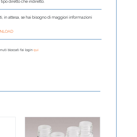
 tipo diretto che indiretto.
 in attesa, se hai bisogno di maggiori informazioni
NLOAD
nuti bloccati fai login
qui
xTrac – Celle ester
l’analisi impediom