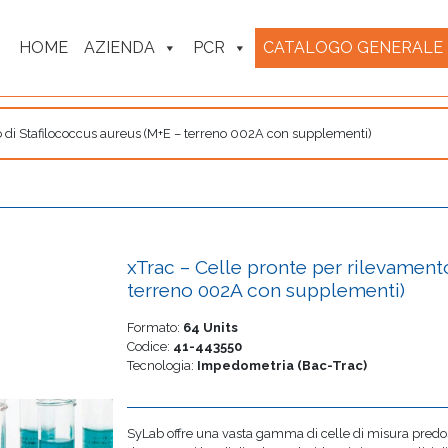
HOME
AZIENDA
PCR
CATALOGO GENERALE
o di Stafilococcus aureus (M+E – terreno 002A con supplementi)
xTrac – Celle pronte per rilevament
terreno 002A con supplementi)
Formato:
64 Units
Codice:
41-443550
Tecnologia:
Impedometria (Bac-Trac)
SyLab offre una vasta gamma di celle di misura predos