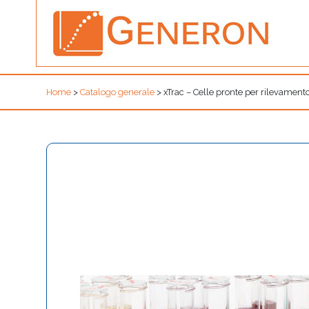
Home
>
Catalogo generale
>
xTrac – Celle pronte per rilevament