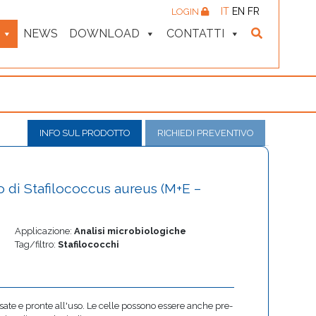
IT
EN
FR
LOGIN
NEWS
DOWNLOAD
CONTATTI
INFO SUL PRODOTTO
RICHIEDI PREVENTIVO
o di Stafilococcus aureus (M+E –
Applicazione:
Analisi microbiologiche
Tag/filtro:
Stafilococchi
ate e pronte all'uso. Le celle possono essere anche pre-