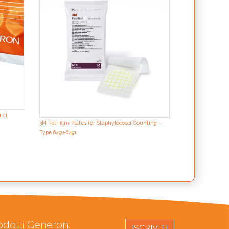
terreno 001C)
 di
3M Petrifilm Plates for Staphylococci Counting –
Type 6490-6491
rodotti Generon.
ISCRIVITI