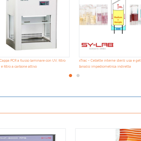
Cappa PCR a flusso laminare con UV, filtro
xTrac – Cellette interne sterili usa e get
e filtro a carbone attivo
l’analisi impediometrica indiretta