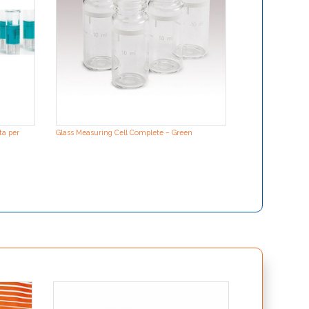
ta per
Glass Measuring Cell Complete – Green
xTrac – Celle pr
batteri muffe e l