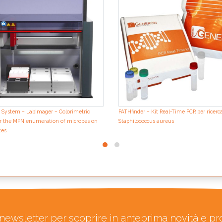
 System – LabImager – Colorimetric
PATHfinder – Kit Real-Time PCR per ricerca
or the MPN enumeration of microbes on
Staphilococcus aureus
tes
ra newsletter per scoprire in anteprima novità e p