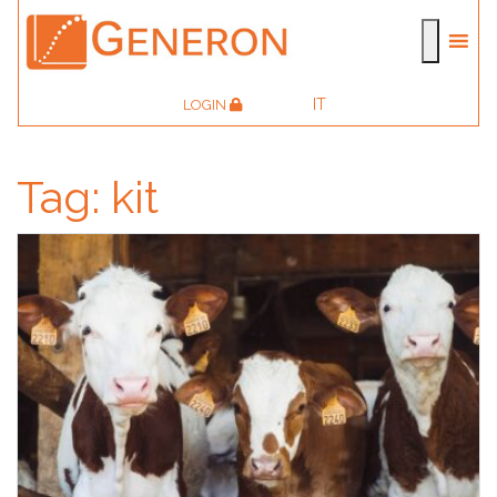
IT
LOGIN
Tag:
kit