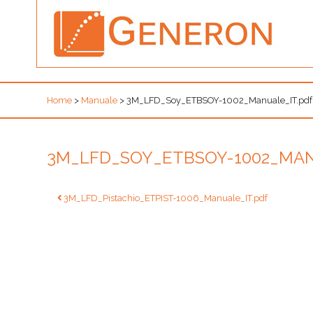
Home
>
Manuale
>
3M_LFD_Soy_ETBSOY-1002_Manuale_IT.pdf
3M_LFD_SOY_ETBSOY-1002_MAN
Navigazione
3M_LFD_Pistachio_ETPIST-1006_Manuale_IT.pdf
articoli