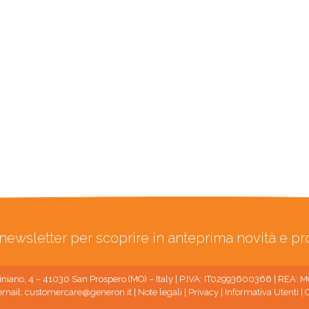
ra newsletter per scoprire in anteprima novità e p
niano, 4 – 41030 San Prospero (MO) – Italy | P.IVA: IT02993600366 | REA:
email:
customercare@generon.it
|
Note legali
|
Privacy
|
Informativa Utenti
|
C