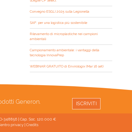
sceglie CP Select
Convegno ESGLI 2025 sulla Legionella
SAF: per una logistica più sostenibile
Rilevamento di microplastiche nei campioni
ambientali
Campionamento ambientale: i vantaggi della
tecnologia InnovaPrep
WEBINAR GRATUITO di Envirologix (Mar 16 set)
rodotti Generon.
ISCRIVITI
 MO-348856 | Cap. Soc. 120.000 €
entro privacy
|
Credits