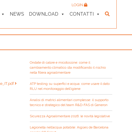
LOGIN
NEWS
DOWNLOAD
CONTATTI
Ondate di calore e micotossine: come il
cambiamento climatico sta modificando il rischio
nella filiera agroalimentare
_IT.pdf
ATP testing su superfici e acqua: come usare il dato
RLU nel monitoraggio dell’igiene
Analisi di matrici alimentari complesse: il supporto
tecnico e strategico del team R&D-FAS di Generon
Sicurezza Agroalimentare 2026: le novità legislative
Legionella nell’acqua potabile: Aigües de Barcelona