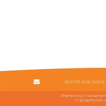
Iscriviti alla nost
© Generon S.p.A. | Via San Gemi
T: +39 059 8637161 – 