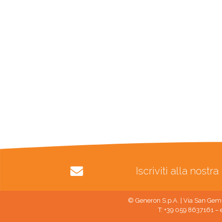
Iscriviti alla nost
© Generon S.p.A. | Via San Gemi
T: +39 059 8637161 – 