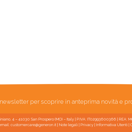
ra newsletter per scoprire in anteprima novità e p
niano, 4 – 41030 San Prospero (MO) – Italy | P.IVA: IT02993600366 | REA:
email:
customercare@generon.it
|
Note legali
|
Privacy
|
Informativa Utenti
|
C