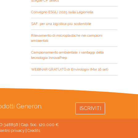
sceglie CP Select
Convegno ESGLI 2025 sulla Legionella
SAF: per una logistica più sostenibile
Rilevamento di microplastiche nei campioni
ambientali
Campionamento ambientale: i vantaggi della
tecnologia InnovaPrep
WEBINAR GRATUITO di Envirologix (Mar 16 set)
rodotti Generon.
ISCRIVITI
 MO-348856 | Cap. Soc. 120.000 €
entro privacy
|
Credits