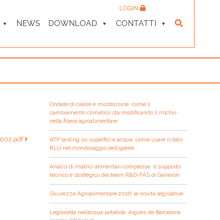
LOGIN
NEWS
DOWNLOAD
CONTATTI
Ondate di calore e micotossine: come il
cambiamento climatico sta modificando il rischio
nella filiera agroalimentare
002.pdf
ATP testing su superfici e acqua: come usare il dato
RLU nel monitoraggio dell’igiene
Analisi di matrici alimentari complesse: il supporto
tecnico e strategico del team R&D-FAS di Generon
Sicurezza Agroalimentare 2026: le novità legislative
Legionella nell’acqua potabile: Aigües de Barcelona