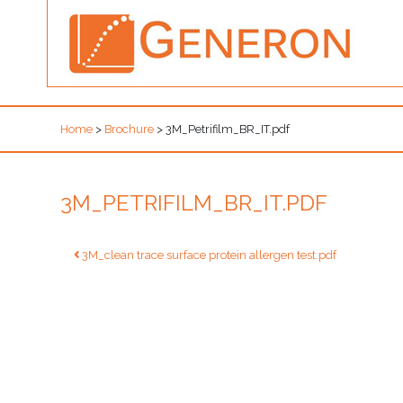
Home
>
Brochure
>
3M_Petrifilm_BR_IT.pdf
3M_PETRIFILM_BR_IT.PDF
Navigazione
3M_clean trace surface protein allergen test.pdf
articoli