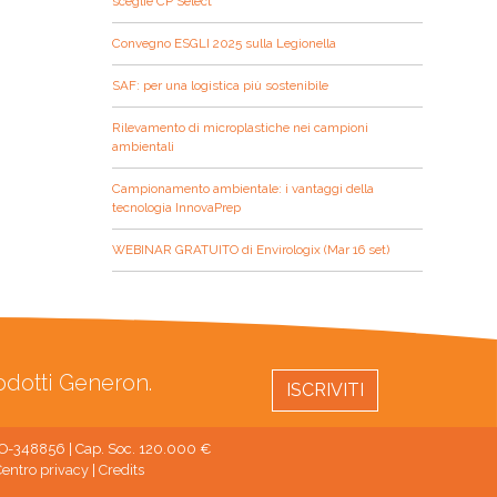
sceglie CP Select
Convegno ESGLI 2025 sulla Legionella
SAF: per una logistica più sostenibile
Rilevamento di microplastiche nei campioni
ambientali
Campionamento ambientale: i vantaggi della
tecnologia InnovaPrep
WEBINAR GRATUITO di Envirologix (Mar 16 set)
rodotti Generon.
ISCRIVITI
 MO-348856 | Cap. Soc. 120.000 €
entro privacy
|
Credits