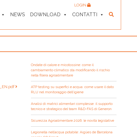
LOGIN
NEWS
DOWNLOAD
CONTATTI
Ondate di calore e micotossine: come il
cambiamento climatico sta modificando il rischio
nella filiera agroalimentare
S_EN.pdf
ATP testing su superfici e acqua: come usare il dato
RLU nel monitoraggio dell’igiene
Analisi di matrici alimentari complesse: il supporto
tecnico e strategico del team R&D-FAS di Generon
Sicurezza Agroalimentare 2026: le novità legislative
Legionella nell’acqua potabile: Aigües de Barcelona