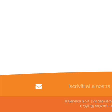
Iscriviti alla nost
© Generon S.p.A. | Via San Gemi
T: +39 059 8637161 – 