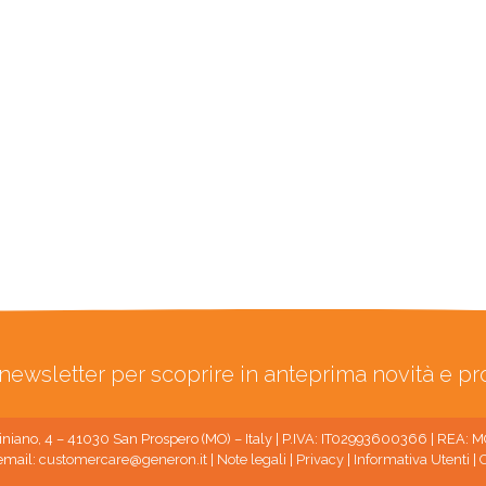
ra newsletter per scoprire in anteprima novità e p
niano, 4 – 41030 San Prospero (MO) – Italy | P.IVA: IT02993600366 | REA:
email:
customercare@generon.it
|
Note legali
|
Privacy
|
Informativa Utenti
|
C