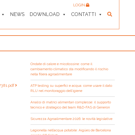
LOGIN
NEWS
DOWNLOAD
CONTATTI
Ondate di calore e micotossine: come il
cambiamento climatico sta modificando il rischio
nella filiera agroalimentare
7381.pdf
ATP testing su superfici e acqua: come usare il dato
RLU nel monitoraggio dell’igiene
Analisi di matrici alimentari complesse: il supporto
tecnico e strategico del team R&D-FAS di Generon
Sicurezza Agroalimentare 2026: le novità legislative
Legionella nell’acqua potabile: Aigües de Barcelona