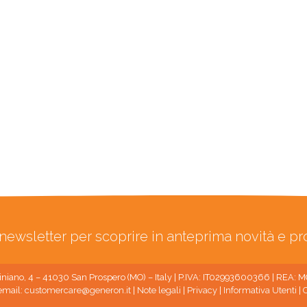
ra newsletter per scoprire in anteprima novità e p
niano, 4 – 41030 San Prospero (MO) – Italy | P.IVA: IT02993600366 | REA:
email:
customercare@generon.it
|
Note legali
|
Privacy
|
Informativa Utenti
|
C