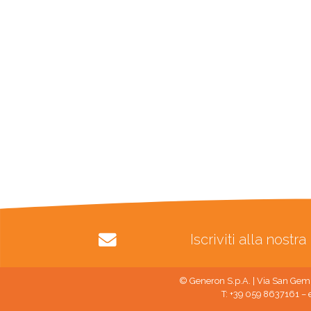
Iscriviti alla nost
© Generon S.p.A. | Via San Gemi
T: +39 059 8637161 – 