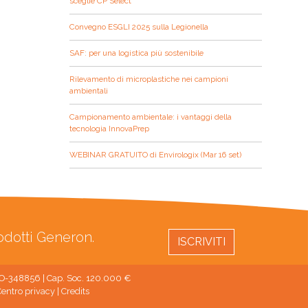
sceglie CP Select
Convegno ESGLI 2025 sulla Legionella
SAF: per una logistica più sostenibile
Rilevamento di microplastiche nei campioni
ambientali
Campionamento ambientale: i vantaggi della
tecnologia InnovaPrep
WEBINAR GRATUITO di Envirologix (Mar 16 set)
rodotti Generon.
ISCRIVITI
 MO-348856 | Cap. Soc. 120.000 €
entro privacy
|
Credits