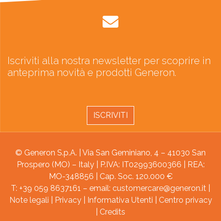
Iscriviti alla nostra newsletter per scoprire in
anteprima novità e prodotti Generon.
ISCRIVITI
© Generon S.p.A. | Via San Geminiano, 4 – 41030 San
Prospero (MO) – Italy | P.IVA: IT02993600366 | REA:
MO-348856 | Cap. Soc. 120.000 €
T: +39 059 8637161 – email:
customercare@generon.it
|
Note legali
|
Privacy
|
Informativa Utenti
|
Centro privacy
|
Credits