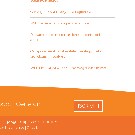
sceglie CP Select
Convegno ESGLI 2025 sulla Legionella
SAF: per una logistica più sostenibile
Rilevamento di microplastiche nei campioni
ambientali
Campionamento ambientale: i vantaggi della
tecnologia InnovaPrep
WEBINAR GRATUITO di Envirologix (Mar 16 set)
rodotti Generon.
ISCRIVITI
 MO-348856 | Cap. Soc. 120.000 €
entro privacy
|
Credits