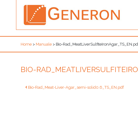
Home
>
Manuale
>
Bio-Rad_MeatLiverSulfiteIronAgar_TS_EN.pd
BIO-RAD_MEATLIVERSULFITEIR
Navigazione
Bio-Rad_Meat-Liver-Agar_semi-solid0.6_TS_EN.pdf
articoli