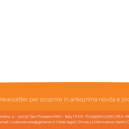
ra newsletter per scoprire in anteprima novità e p
niano, 4 – 41030 San Prospero (MO) – Italy | P.IVA: IT02993600366 | REA:
email:
customercare@generon.it
|
Note legali
|
Privacy
|
Informativa Utenti
|
C