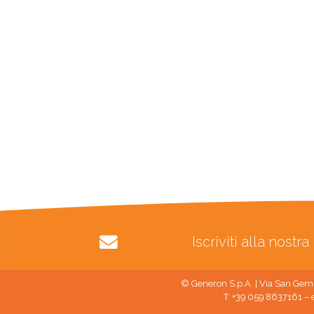
Iscriviti alla nost
© Generon S.p.A. | Via San Gemi
T: +39 059 8637161 – 