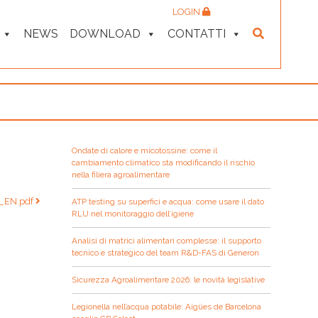
LOGIN
NEWS
DOWNLOAD
CONTATTI
Ondate di calore e micotossine: come il
cambiamento climatico sta modificando il rischio
nella filiera agroalimentare
_EN.pdf
ATP testing su superfici e acqua: come usare il dato
RLU nel monitoraggio dell’igiene
Analisi di matrici alimentari complesse: il supporto
tecnico e strategico del team R&D-FAS di Generon
Sicurezza Agroalimentare 2026: le novità legislative
Legionella nell’acqua potabile: Aigües de Barcelona