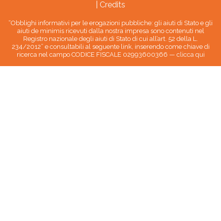
|
Credits
“Obblighi informativi per le erogazioni pubbliche: gli aiuti di Stato e gli
aiuti de minimis ricevuti dalla nostra impresa sono contenuti nel
Registro nazionale degli aiuti di Stato di cui all’art. 52 della L.
234/2012” e consultabili al seguente link, inserendo come chiave di
ricerca nel campo CODICE FISCALE 02993600366 —
clicca qui