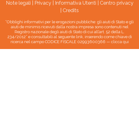
Note legali
|
Privacy
|
Informativa Utenti
|
Centro privacy
|
Credits
“Obblighi informativi per le erogazioni pubbliche: gli aiuti di Stato e gli
aiuti de minimis ricevuti dalla nostra impresa sono contenuti nel
Registro nazionale degli aiuti di Stato di cui all’art. 52 della L.
234/2012” e consultabili al seguente link, inserendo come chiave di
ricerca nel campo CODICE FISCALE 02993600366 —
clicca qui