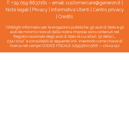
T: +39 059 8637161 – email:
customercare@generon.it
|
Note legali
|
Privacy
|
Informativa Utenti
|
Centro privacy
|
Credits
“Obblighi informativi per le erogazioni pubbliche: gli aiuti di Stato e gli
aiuti de minimis ricevuti dalla nostra impresa sono contenuti nel
Registro nazionale degli aiuti di Stato di cui all’art. 52 della L.
234/2012” e consultabili al seguente link, inserendo come chiave di
ricerca nel campo CODICE FISCALE 02993600366 —
clicca qui