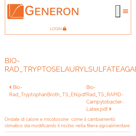
LOGIN
BIO-
RAD_TRYPTOSELAURYLSULFATEAGA
Navigazione
Bio-
Bio-
articoli
Rad_TryptophanBroth_TS_EN.pdf
Rad_TS_RAPID-
Campylobacter-
Latex.pdf
Ondate di calore e micotossine: come il cambiamento
climatico sta modificando il rischio nella filiera agroalimentare