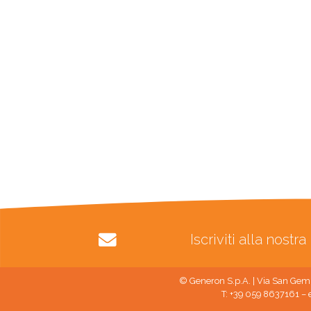
Iscriviti alla nost
© Generon S.p.A. | Via San Gemi
T: +39 059 8637161 – 