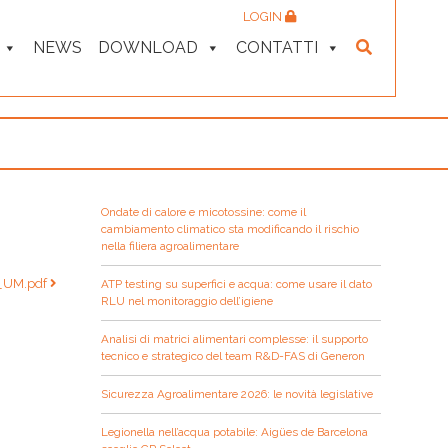
LOGIN
NEWS
DOWNLOAD
CONTATTI
Ondate di calore e micotossine: come il
cambiamento climatico sta modificando il rischio
nella filiera agroalimentare
_UM.pdf
ATP testing su superfici e acqua: come usare il dato
RLU nel monitoraggio dell’igiene
Analisi di matrici alimentari complesse: il supporto
tecnico e strategico del team R&D-FAS di Generon
Sicurezza Agroalimentare 2026: le novità legislative
Legionella nell’acqua potabile: Aigües de Barcelona