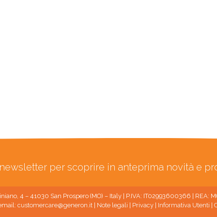
ra newsletter per scoprire in anteprima novità e p
niano, 4 – 41030 San Prospero (MO) – Italy | P.IVA: IT02993600366 | REA:
email:
customercare@generon.it
|
Note legali
|
Privacy
|
Informativa Utenti
|
C