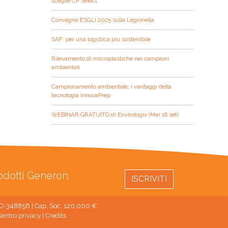
sceglie CP Select
Convegno ESGLI 2025 sulla Legionella
SAF: per una logistica più sostenibile
Rilevamento di microplastiche nei campioni
ambientali
Campionamento ambientale: i vantaggi della
tecnologia InnovaPrep
WEBINAR GRATUITO di Envirologix (Mar 16 set)
rodotti Generon.
ISCRIVITI
 MO-348856 | Cap. Soc. 120.000 €
entro privacy
|
Credits