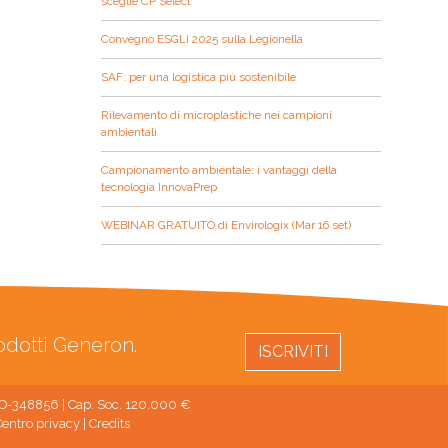
sceglie CP Select
Convegno ESGLI 2025 sulla Legionella
SAF: per una logistica più sostenibile
Rilevamento di microplastiche nei campioni
ambientali
Campionamento ambientale: i vantaggi della
tecnologia InnovaPrep
WEBINAR GRATUITO di Envirologix (Mar 16 set)
rodotti Generon.
ISCRIVITI
 MO-348856 | Cap. Soc. 120.000 €
entro privacy
|
Credits