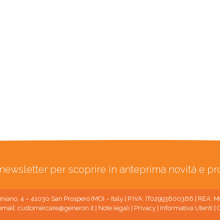
ra newsletter per scoprire in anteprima novità e p
niano, 4 – 41030 San Prospero (MO) – Italy | P.IVA: IT02993600366 | REA:
email:
customercare@generon.it
|
Note legali
|
Privacy
|
Informativa Utenti
|
C