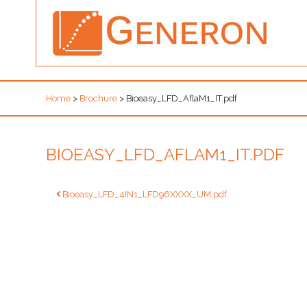
Home
>
Brochure
>
Bioeasy_LFD_AflaM1_IT.pdf
BIOEASY_LFD_AFLAM1_IT.PDF
Navigazione
Bioeasy_LFD_4IN1_LFD96XXXX_UM.pdf
articoli