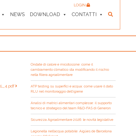
LOGIN
NEWS
DOWNLOAD
CONTATTI
Ondate di calore e micotossine: come il
cambiamento climatico sta modificando il rischio
nella filiera agroalimentare
L_4.pdf
ATP testing su superfici e acqua: come usare il dato
RLU nel monitoraggio dell’igiene
Analisi di matrici alimentari complesse: il supporto
tecnico e strategico del team R&D-FAS di Generon
Sicurezza Agroalimentare 2026: le novità legislative
Legionella nell’acqua potabile: Aigües de Barcelona