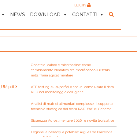
LOGIN
NEWS
DOWNLOAD
CONTATTI
Ondate di calore e micotossine: come il
cambiamento climatico sta modificando il rischio
nella filiera agroalimentare
_UM.pdf
ATP testing su superfici e acqua: come usare il dato
RLU nel monitoraggio dell’igiene
Analisi di matrici alimentari complesse: il supporto
tecnico e strategico del team R&D-FAS di Generon
Sicurezza Agroalimentare 2026: le novità legislative
Legionella nell’acqua potabile: Aigües de Barcelona