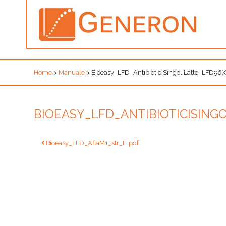
Home
>
Manuale
>
Bioeasy_LFD_AntibioticiSingoliLatte_LFD96
BIOEASY_LFD_ANTIBIOTICISING
Navigazione
Bioeasy_LFD_AflaM1_str_IT.pdf
articoli