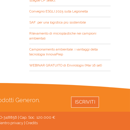
sceglie CP Select
Convegno ESGLI 2025 sulla Legionella
SAF: per una logistica più sostenibile
Rilevamento di microplastiche nei campioni
ambientali
Campionamento ambientale: i vantaggi della
tecnologia InnovaPrep
WEBINAR GRATUITO di Envirologix (Mar 16 set)
rodotti Generon.
ISCRIVITI
 MO-348856 | Cap. Soc. 120.000 €
entro privacy
|
Credits