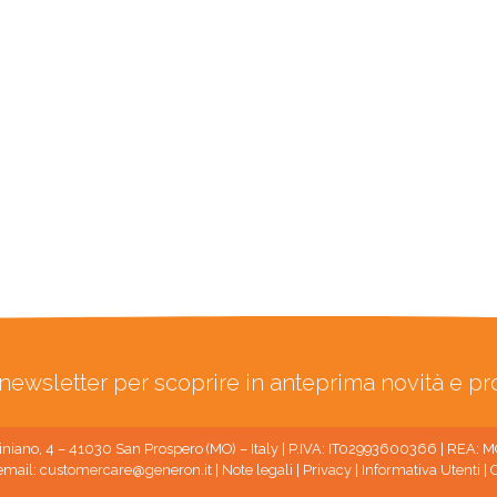
ra newsletter per scoprire in anteprima novità e p
niano, 4 – 41030 San Prospero (MO) – Italy | P.IVA: IT02993600366 | REA:
email:
customercare@generon.it
|
Note legali
|
Privacy
|
Informativa Utenti
|
C