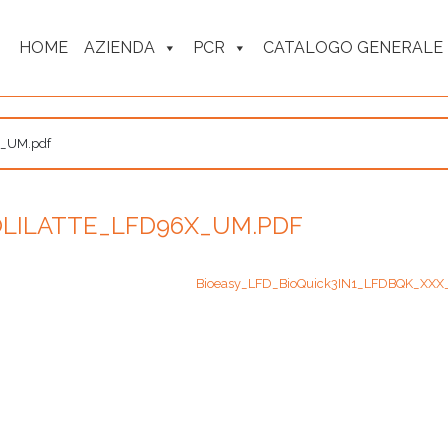
HOME
AZIENDA
PCR
CATALOGO GENERALE
X_UM.pdf
OLILATTE_LFD96X_UM.PDF
Bioeasy_LFD_BioQuick3IN1_LFDBQK_XXX