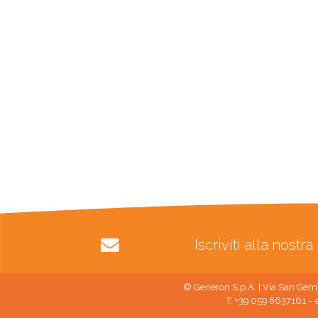
Iscriviti alla nost
© Generon S.p.A. | Via San Gemi
T: +39 059 8637161 – 