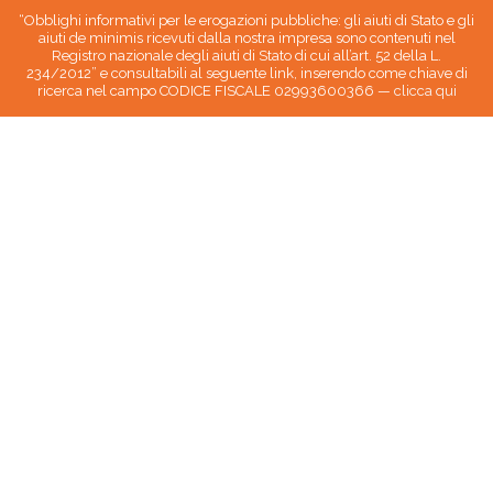
“Obblighi informativi per le erogazioni pubbliche: gli aiuti di Stato e gli
aiuti de minimis ricevuti dalla nostra impresa sono contenuti nel
Registro nazionale degli aiuti di Stato di cui all’art. 52 della L.
234/2012” e consultabili al seguente link, inserendo come chiave di
ricerca nel campo CODICE FISCALE 02993600366 —
clicca qui