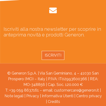
Iscriviti alla nostra newsletter per scoprire in
anteprima novità e prodotti Generon.
ISCRIVITI
© Generon S.p.A. | Via San Geminiano, 4 – 41030 San
Prospero (MO) – Italy | P.IVA: IT02993600366 | REA:
MO-348856 | Cap. Soc. 120.000 €
T: +39 059 8637161 – email:
customercare@generon.it
|
Note legali
|
Privacy
|
Informativa Utenti
|
Centro privacy
|
Credits