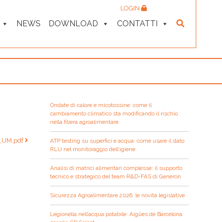
LOGIN
NEWS
DOWNLOAD
CONTATTI
Ondate di calore e micotossine: come il
cambiamento climatico sta modificando il rischio
nella filiera agroalimentare
y_UM.pdf
ATP testing su superfici e acqua: come usare il dato
RLU nel monitoraggio dell’igiene
Analisi di matrici alimentari complesse: il supporto
tecnico e strategico del team R&D-FAS di Generon
Sicurezza Agroalimentare 2026: le novità legislative
Legionella nell’acqua potabile: Aigües de Barcelona