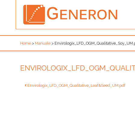
Home
>
Manuale
>
Envirologix_LFD_OGM_Qualitative_Soy_UM.
ENVIROLOGIX_LFD_OGM_QUALIT
Navigazione
Envirologix_LFD_OGM_Qualitative_Leaf&Seed_UM.pdf
articoli