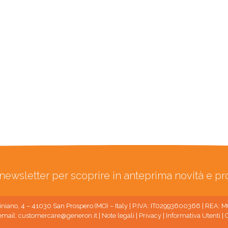
ra newsletter per scoprire in anteprima novità e p
niano, 4 – 41030 San Prospero (MO) – Italy | P.IVA: IT02993600366 | REA:
email:
customercare@generon.it
|
Note legali
|
Privacy
|
Informativa Utenti
|
C