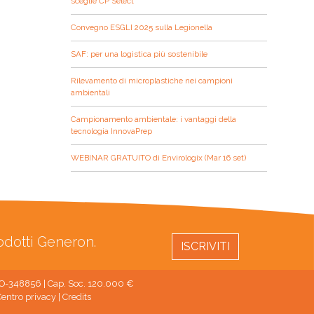
sceglie CP Select
Convegno ESGLI 2025 sulla Legionella
SAF: per una logistica più sostenibile
Rilevamento di microplastiche nei campioni
ambientali
Campionamento ambientale: i vantaggi della
tecnologia InnovaPrep
WEBINAR GRATUITO di Envirologix (Mar 16 set)
rodotti Generon.
ISCRIVITI
 MO-348856 | Cap. Soc. 120.000 €
entro privacy
|
Credits