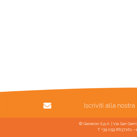
Iscriviti alla nost
© Generon S.p.A. | Via San Gemi
T: +39 059 8637161 – 