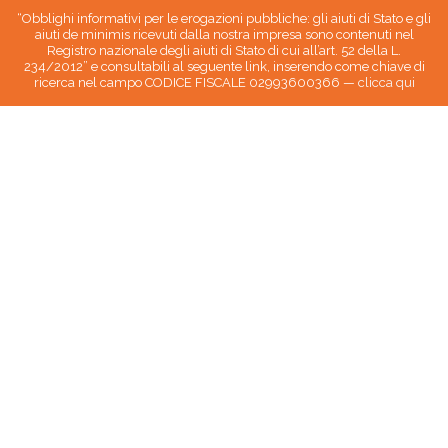
“Obblighi informativi per le erogazioni pubbliche: gli aiuti di Stato e gli
aiuti de minimis ricevuti dalla nostra impresa sono contenuti nel
Registro nazionale degli aiuti di Stato di cui all’art. 52 della L.
234/2012” e consultabili al seguente link, inserendo come chiave di
ricerca nel campo CODICE FISCALE 02993600366 —
clicca qui