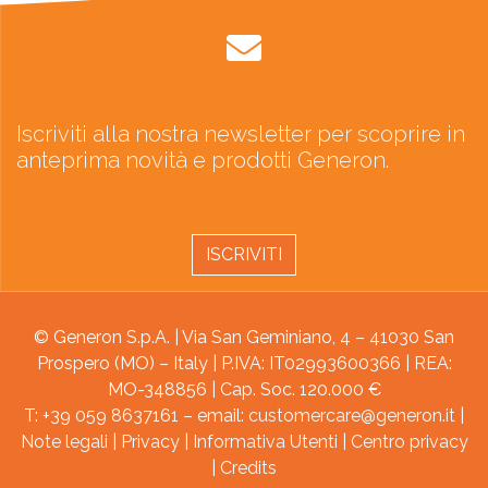
Iscriviti alla nostra newsletter per scoprire in
anteprima novità e prodotti Generon.
ISCRIVITI
© Generon S.p.A. | Via San Geminiano, 4 – 41030 San
Prospero (MO) – Italy | P.IVA: IT02993600366 | REA:
MO-348856 | Cap. Soc. 120.000 €
T: +39 059 8637161 – email:
customercare@generon.it
|
Note legali
|
Privacy
|
Informativa Utenti
|
Centro privacy
|
Credits