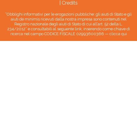
|
Credits
“Obblighi informativi per le erogazioni pubbliche: gli aiuti di Stato e gli
aiuti de minimis ricevuti dalla nostra impresa sono contenuti nel
Registro nazionale degli aiuti di Stato di cui all’art. 52 della L.
234/2012” e consultabili al seguente link, inserendo come chiave di
ricerca nel campo CODICE FISCALE 02993600366 —
clicca qui