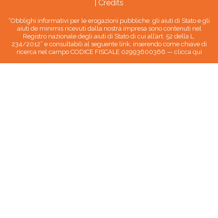
|
Credits
“Obblighi informativi per le erogazioni pubbliche: gli aiuti di Stato e gli
aiuti de minimis ricevuti dalla nostra impresa sono contenuti nel
Registro nazionale degli aiuti di Stato di cui all’art. 52 della L.
234/2012” e consultabili al seguente link, inserendo come chiave di
ricerca nel campo CODICE FISCALE 02993600366 —
clicca qui