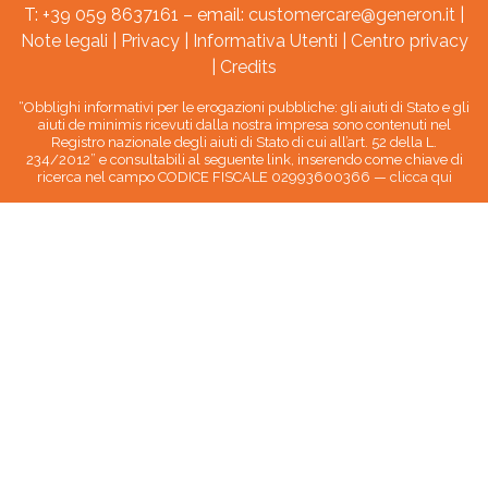
T: +39 059 8637161 – email:
customercare@generon.it
|
Note legali
|
Privacy
|
Informativa Utenti
|
Centro privacy
|
Credits
“Obblighi informativi per le erogazioni pubbliche: gli aiuti di Stato e gli
aiuti de minimis ricevuti dalla nostra impresa sono contenuti nel
Registro nazionale degli aiuti di Stato di cui all’art. 52 della L.
234/2012” e consultabili al seguente link, inserendo come chiave di
ricerca nel campo CODICE FISCALE 02993600366 —
clicca qui