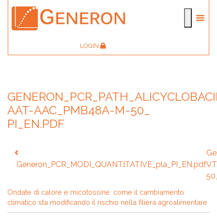
LOGIN
GENERON_PCR_PATH_ALICYCLOBACI
AAT-AAC_PMB48A-M-50_
PI_EN.PDF
Navigazione
Ge
articoli
Generon_PCR_MODI_QUANTITATIVE_pla_PI_EN.pdf
VT
50
Ondate di calore e micotossine: come il cambiamento
climatico sta modificando il rischio nella filiera agroalimentare