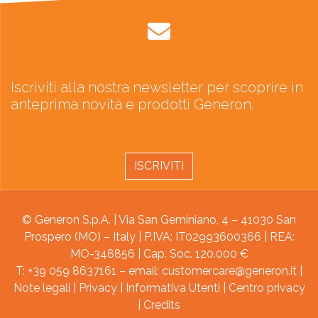
Iscriviti alla nostra newsletter per scoprire in
anteprima novità e prodotti Generon.
ISCRIVITI
© Generon S.p.A. | Via San Geminiano, 4 – 41030 San
Prospero (MO) – Italy | P.IVA: IT02993600366 | REA:
MO-348856 | Cap. Soc. 120.000 €
T: +39 059 8637161 – email:
customercare@generon.it
|
Note legali
|
Privacy
|
Informativa Utenti
|
Centro privacy
|
Credits