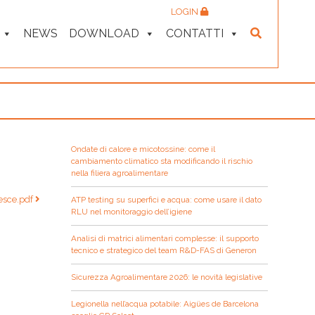
LOGIN
NEWS
DOWNLOAD
CONTATTI
Ondate di calore e micotossine: come il
cambiamento climatico sta modificando il rischio
nella filiera agroalimentare
esce.pdf
ATP testing su superfici e acqua: come usare il dato
RLU nel monitoraggio dell’igiene
Analisi di matrici alimentari complesse: il supporto
tecnico e strategico del team R&D-FAS di Generon
Sicurezza Agroalimentare 2026: le novità legislative
Legionella nell’acqua potabile: Aigües de Barcelona