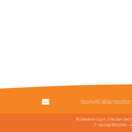
Iscriviti alla nost
© Generon S.p.A. | Via San Gemi
T: +39 059 8637161 – 