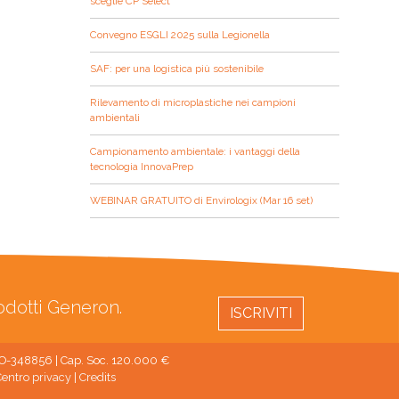
sceglie CP Select
Convegno ESGLI 2025 sulla Legionella
SAF: per una logistica più sostenibile
Rilevamento di microplastiche nei campioni
ambientali
Campionamento ambientale: i vantaggi della
tecnologia InnovaPrep
WEBINAR GRATUITO di Envirologix (Mar 16 set)
rodotti Generon.
ISCRIVITI
 MO-348856 | Cap. Soc. 120.000 €
entro privacy
|
Credits