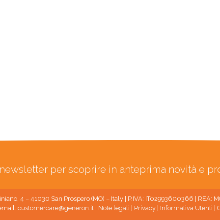
ra newsletter per scoprire in anteprima novità e p
niano, 4 – 41030 San Prospero (MO) – Italy | P.IVA: IT02993600366 | REA:
email:
customercare@generon.it
|
Note legali
|
Privacy
|
Informativa Utenti
|
C