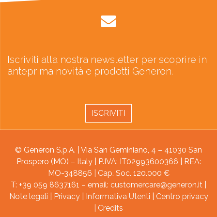
Iscriviti alla nostra newsletter per scoprire in
anteprima novità e prodotti Generon.
ISCRIVITI
© Generon S.p.A. | Via San Geminiano, 4 – 41030 San
Prospero (MO) – Italy | P.IVA: IT02993600366 | REA:
MO-348856 | Cap. Soc. 120.000 €
T: +39 059 8637161 – email:
customercare@generon.it
|
Note legali
|
Privacy
|
Informativa Utenti
|
Centro privacy
|
Credits