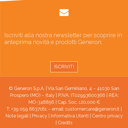
Iscriviti alla nostra newsletter per scoprire in
anteprima novità e prodotti Generon.
ISCRIVITI
© Generon S.p.A. | Via San Geminiano, 4 – 41030 San
Prospero (MO) – Italy | P.IVA: IT02993600366 | REA:
MO-348856 | Cap. Soc. 120.000 €
T: +39 059 8637161 – email:
customercare@generon.it
|
Note legali
|
Privacy
|
Informativa Utenti
|
Centro privacy
|
Credits