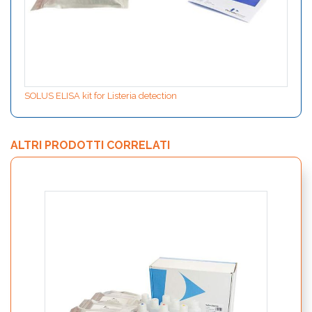
SOLUS ELISA kit for Listeria detection
ALTRI PRODOTTI CORRELATI
Kit E
ONE d