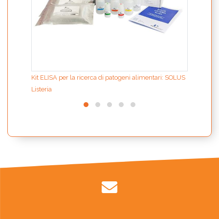
Kit ELISA per la ricerca di patogeni alimentari: SOLUS
Listeria