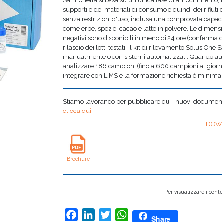
Salmonella si basa su un'unica fase di arricchimento, i
supporti e dei materiali di consumo e quindi dei rifiuti 
senza restrizioni d'uso, inclusa una comprovata capaci
come erbe, spezie, cacao e latte in polvere. Le dimensi
negativi sono disponibili in meno di 24 ore (conferma 
rilascio dei lotti testati. Il kit di rilevamento Solus On
manualmente o con sistemi automatizzati. Quando aut
analizzare 186 campioni (fino a 600 campioni al gio
integrare con LIMS e la formazione richiesta è minima
Stiamo lavorando per pubblicare qui i nuovi documenti,
clicca qui
.
DOW
Brochure
Per visualizzare i conte
Facebook
LinkedIn
Twitter
WhatsApp
Share