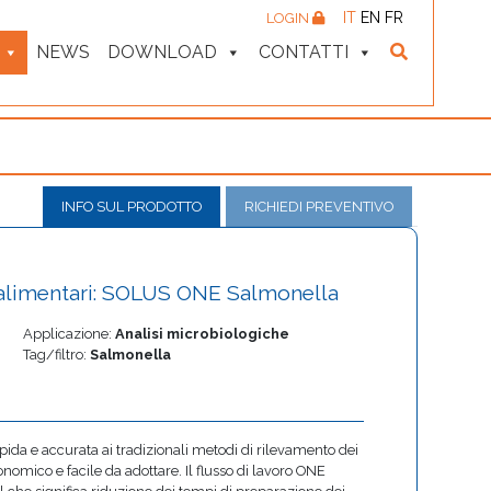
IT
EN
FR
LOGIN
NEWS
DOWNLOAD
CONTATTI
INFO SUL PRODOTTO
RICHIEDI PREVENTIVO
i alimentari: SOLUS ONE Salmonella
Applicazione:
Analisi microbiologiche
Tag/filtro:
Salmonella
pida e accurata ai tradizionali metodi di rilevamento dei
omico e facile da adottare. Il flusso di lavoro ONE