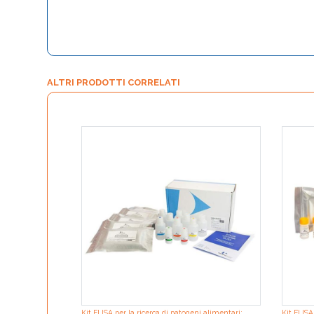
ALTRI PRODOTTI CORRELATI
Kit ELISA per la ricerca di patogeni alimentari:
Kit ELISA