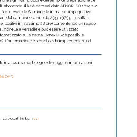
l che significa riduzione dei tempi di preparazione dei
di laboratorio. Il kit è stato validato AFNOR ISO 16140-2
tà di rilevare la Salmonella in matrici impegnative
oni del campione vanno da 25 g a 375 g. I risultati
dei positivi in massimo 48 ore) consentendo un rapido
e Salmonella è versatile e può essere utilizzato
omatizzato sul sistema Dynex DS2 è possibile
rno). L'automazione è semplice da implementare ed
.
 in attesa, se hai bisogno di maggiori informazioni
NLOAD
nuti bloccati fai login
qui