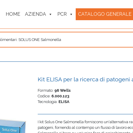
HOME
AZIENDA
PCR
CATALOGO GENERALE
ni alimentari: SOLUS ONE Salmonella
Kit ELISA per la ricerca di patogen
Formato:
96 Wells
Codice:
6.000.123
Tecnologia:
ELISA
I kit Solus One Salmonella forniscono un'alternativa ra
patogeni, fornendo al contempo un flusso di lavoro econ