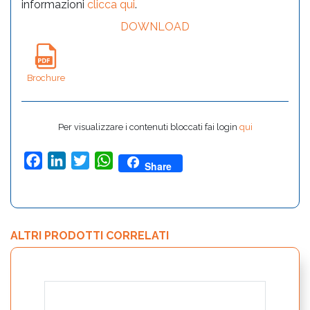
informazioni
clicca qui
.
DOWNLOAD
Brochure
Per visualizzare i contenuti bloccati fai login
qui
Facebook
LinkedIn
Twitter
WhatsApp
Share
ALTRI PRODOTTI CORRELATI
Kit E
Salm