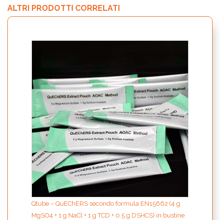
ALTRI PRODOTTI CORRELATI
Qtube
1.5g 
Qtube – QuEChERS secondo formula EN15662 (4 g
MgSO4 + 1 g NaCl + 1 g TCD + 0.5 g DSHCS) in bustine