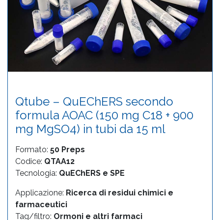
Qtube – QuEChERS secondo
formula AOAC (150 mg C18 + 900
mg MgSO4) in tubi da 15 ml
Formato:
50 Preps
Codice:
QTAA12
Tecnologia:
QuEChERS e SPE
Applicazione:
Ricerca di residui chimici e
farmaceutici
Tag/filtro:
Ormoni e altri farmaci