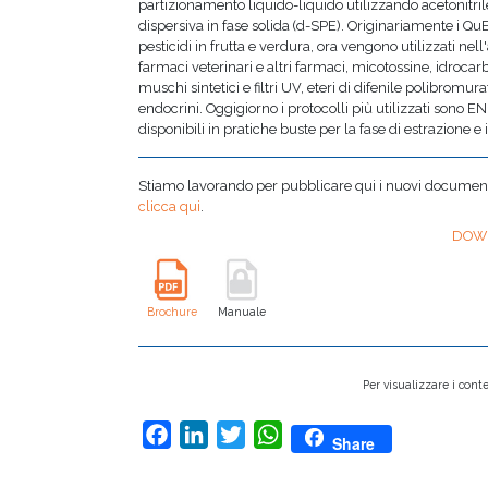
partizionamento liquido-liquido utilizzando acetonitril
dispersiva in fase solida (d-SPE). Originariamente i QuEC
pesticidi in frutta e verdura, ora vengono utilizzati nell
farmaci veterinari e altri farmaci, micotossine, idrocarb
muschi sintetici e filtri UV, eteri di difenile polibromurat
endocrini. Oggigiorno i protocolli più utilizzati son
disponibili in pratiche buste per la fase di estrazione e
Stiamo lavorando per pubblicare qui i nuovi documenti,
clicca qui
.
DOW
Brochure
Manuale
Per visualizzare i conte
Facebook
LinkedIn
Twitter
WhatsApp
Share