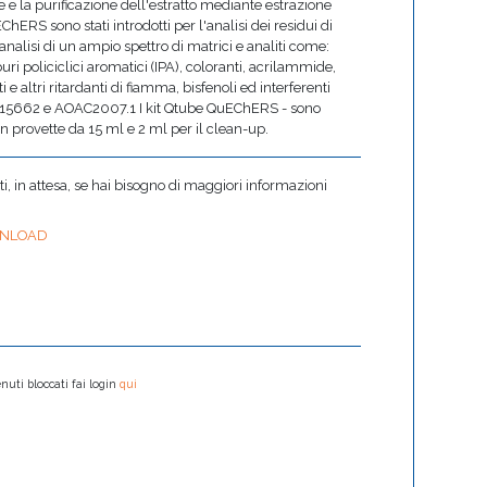
e e la purificazione dell'estratto mediante estrazione
hERS sono stati introdotti per l'analisi dei residui di
'analisi di un ampio spettro di matrici e analiti come:
uri policiclici aromatici (IPA), coloranti, acrilammide,
i e altri ritardanti di fiamma, bisfenoli ed interferenti
o EN15662 e AOAC2007.1 I kit Qtube QuEChERS - sono
 in provette da 15 ml e 2 ml per il clean-up.
 in attesa, se hai bisogno di maggiori informazioni
NLOAD
nuti bloccati fai login
qui