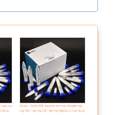
PurONflow  Mult
purification colu
(10 x 3 mL)
C (400 mg
Qtube – QuEChERS secondo formula EN15662 (150
i da 15
mg PSA + 150 mg C18 + 900 mg MgSO4) in tubi da 15