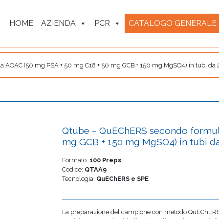
HOME
AZIENDA
PCR
CATALOGO GENERALE
 AOAC (50 mg PSA + 50 mg C18 + 50 mg GCB + 150 mg MgSO4) in tubi da 
Qtube – QuEChERS secondo formul
mg GCB + 150 mg MgSO4) in tubi da
Formato:
100 Preps
Codice:
QTAA9
Tecnologia:
QuEChERS e SPE
La preparazione del campione con metodo QuEChERS 