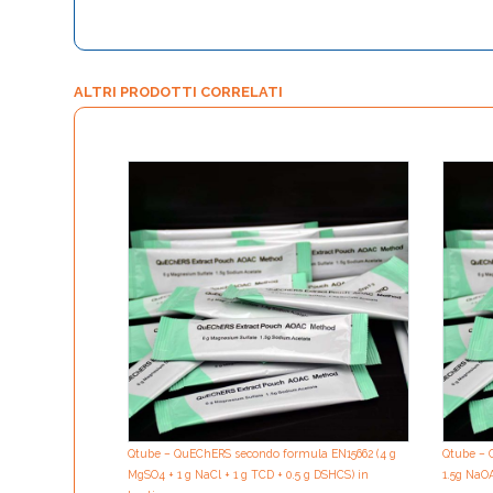
ALTRI PRODOTTI CORRELATI
Qtube – QuEChERS secondo formula EN15662 (4 g
Qtube – 
MgSO4 + 1 g NaCl + 1 g TCD + 0.5 g DSHCS) in
1.5g NaOA