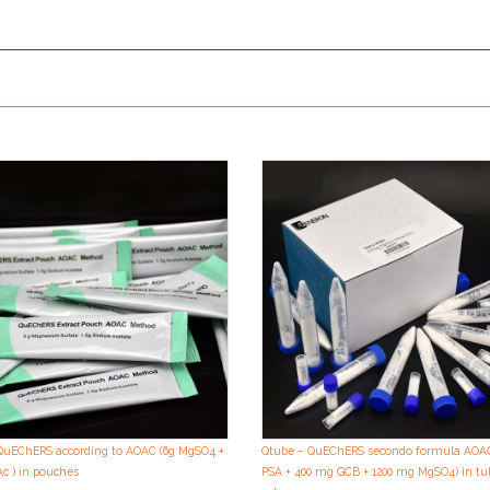
QuEChERS according to AOAC (6g MgSO4 +
Qtube – QuEChERS secondo formula AOA
c ) in pouches
PSA + 400 mg GCB + 1200 mg MgSO4) in tub