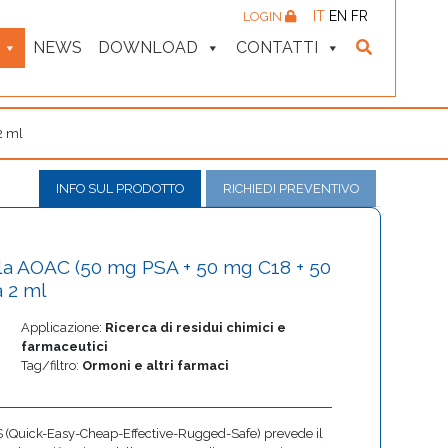
IT
EN
FR
LOGIN
NEWS
DOWNLOAD
CONTATTI
2 ml
INFO SUL PRODOTTO
RICHIEDI PREVENTIVO
a AOAC (50 mg PSA + 50 mg C18 + 50
 2 ml
Applicazione:
Ricerca di residui chimici e
farmaceutici
Tag/filtro:
Ormoni e altri farmaci
(Quick-Easy-Cheap-Effective-Rugged-Safe) prevede il