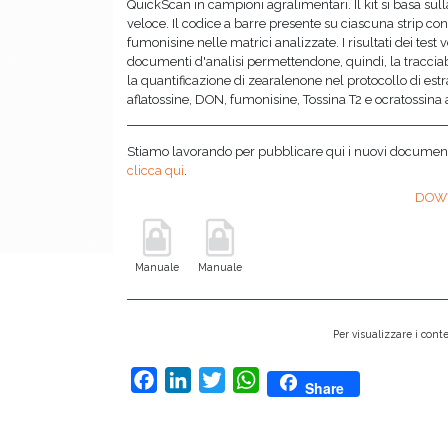
QuickScan in campioni agralimentari. Il kit si basa sull
veloce. Il codice a barre presente su ciascuna strip conse
fumonisine nelle matrici analizzate. I risultati dei test
documenti d'analisi permettendone, quindi, la tracciabil
la quantificazione di zearalenone nel protocollo di es
aflatossine, DON, fumonisine, Tossina T2 e ocratossina
Stiamo lavorando per pubblicare qui i nuovi documenti,
clicca qui
.
DOW
Manuale
Manuale
Per visualizzare i conte
Facebook
LinkedIn
Twitter
WhatsApp
Share