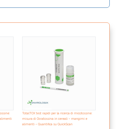
TotalTrait Corn –
parallela di 10 ev
tossine:
TotalTOX test rapidi per la ricerca di micotossine:
alimenti
misura di Ocratossina in cereali – mangimi e
alimenti – Quantifica su QuickScan