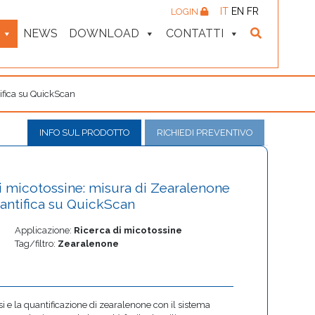
IT
EN
FR
LOGIN
NEWS
DOWNLOAD
CONTATTI
tifica su QuickScan
INFO SUL PRODOTTO
RICHIEDI PREVENTIVO
di micotossine: misura di Zearalenone
uantifica su QuickScan
Applicazione:
Ricerca di micotossine
Tag/filtro:
Zearalenone
si e la quantificazione di zearalenone con il sistema