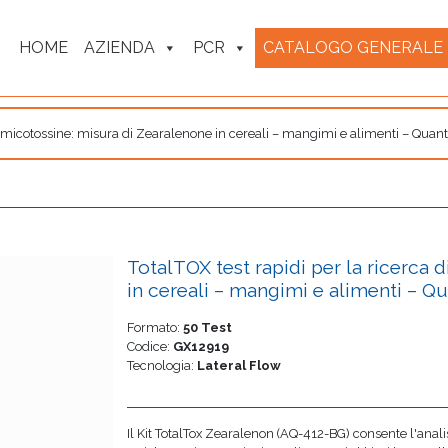
HOME
AZIENDA
PCR
CATALOGO GENERALE
di micotossine: misura di Zearalenone in cereali – mangimi e alimenti – Quan
TotalTOX test rapidi per la ricerca 
in cereali – mangimi e alimenti – Q
Formato:
50 Test
Codice:
GX12919
Tecnologia:
Lateral Flow
Il Kit TotalTox Zearalenon (AQ-412-BG) consente l'anali