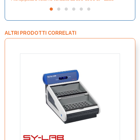
ALTRI PRODOTTI CORRELATI
AMP-6
reade
micro