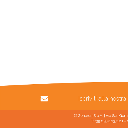
Iscriviti alla nost
© Generon S.p.A. | Via San Gemi
T: +39 059 8637161 – 