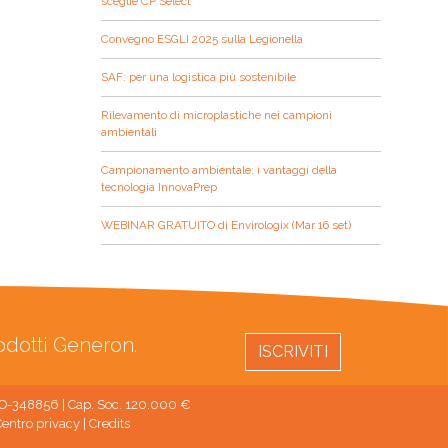
sceglie CP Select
Convegno ESGLI 2025 sulla Legionella
SAF: per una logistica più sostenibile
Rilevamento di microplastiche nei campioni
ambientali
Campionamento ambientale: i vantaggi della
tecnologia InnovaPrep
WEBINAR GRATUITO di Envirologix (Mar 16 set)
rodotti Generon.
ISCRIVITI
 MO-348856 | Cap. Soc. 120.000 €
entro privacy
|
Credits