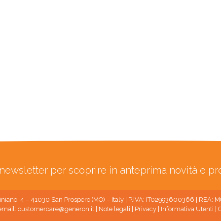
ra newsletter per scoprire in anteprima novità e p
niano, 4 – 41030 San Prospero (MO) – Italy | P.IVA: IT02993600366 | REA:
email:
customercare@generon.it
|
Note legali
|
Privacy
|
Informativa Utenti
|
C