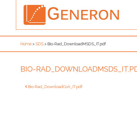
Home
>
SDS
>
Bio-Rad_DownloadMSDS_IT.pdf
BIO-RAD_DOWNLOADMSDS_IT.P
Navigazione
Bio-Rad_DownloadCoA_IT.pdf
articoli