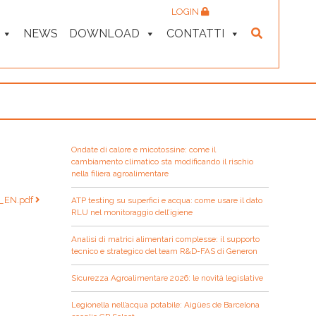
LOGIN
NEWS
DOWNLOAD
CONTATTI
Ondate di calore e micotossine: come il
cambiamento climatico sta modificando il rischio
nella filiera agroalimentare
S_EN.pdf
ATP testing su superfici e acqua: come usare il dato
RLU nel monitoraggio dell’igiene
Analisi di matrici alimentari complesse: il supporto
tecnico e strategico del team R&D-FAS di Generon
Sicurezza Agroalimentare 2026: le novità legislative
Legionella nell’acqua potabile: Aigües de Barcelona